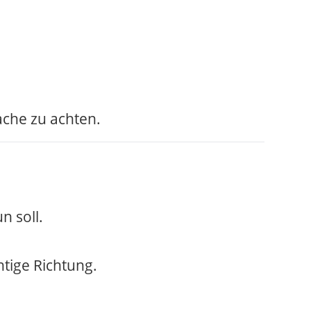
ache zu achten.
n soll.
htige Richtung.