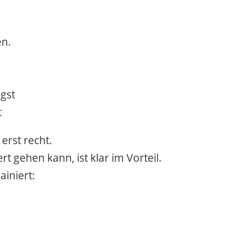
en.
gst
t
 erst recht.
t gehen kann, ist klar im Vorteil.
ainiert: