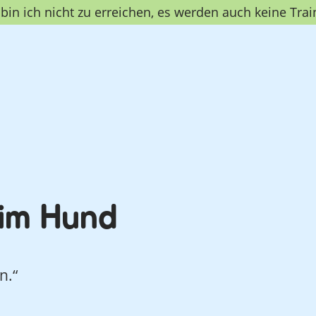
in ich nicht zu erreichen, es werden auch keine Trai
eim Hund
n.“